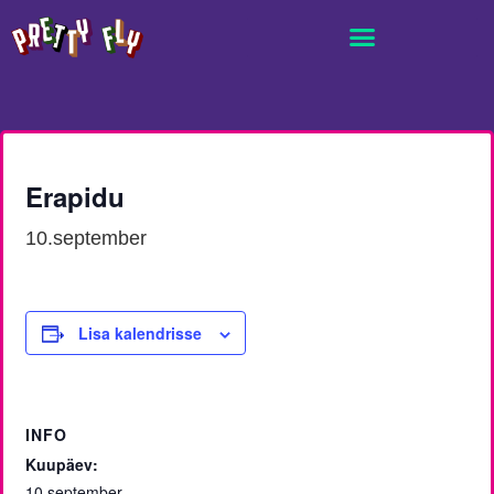
Erapidu
10.september
Lisa kalendrisse
INFO
Kuupäev:
10.september