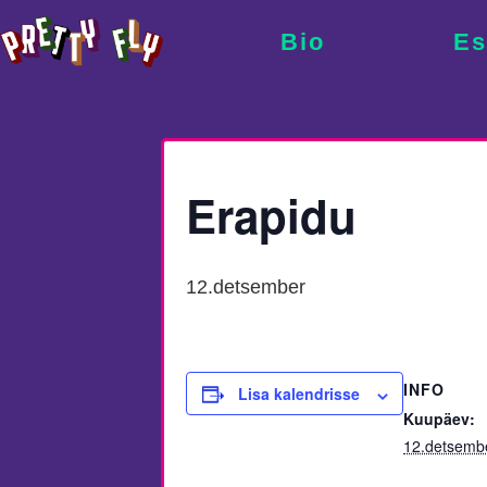
Bio
Es
Erapidu
12.detsember
INFO
Lisa kalendrisse
Kuupäev:
12.detsemb